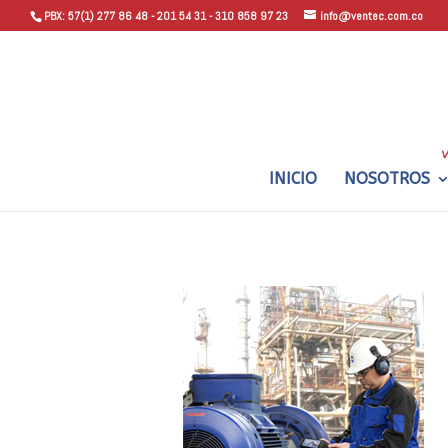
PBX: 57(1) 277 86 48 - 201 54 31 - 310 858 97 23
info@ventec.com.co
INICIO
NOSOTROS