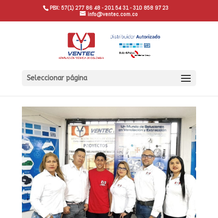
PBX: 57(1) 277 86 48 - 201 54 31 - 310 858 97 23
info@ventec.com.co
Seleccionar página